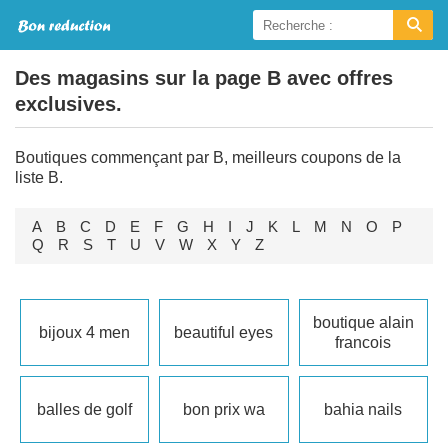
Des magasins sur la page B avec offres
exclusives.
Boutiques commençant par B, meilleurs coupons de la
liste B.
A
B
C
D
E
F
G
H
I
J
K
L
M
N
O
P
Q
R
S
T
U
V
W
X
Y
Z
boutique alain
bijoux 4 men
beautiful eyes
francois
balles de golf
bon prix wa
bahia nails