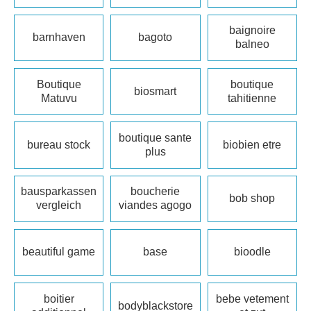
baignoire
barnhaven
bagoto
balneo
Boutique
boutique
biosmart
Matuvu
tahitienne
boutique sante
bureau stock
biobien etre
plus
bausparkassen
boucherie
bob shop
vergleich
viandes agogo
beautiful game
base
bioodle
boitier
bebe vetement
bodyblackstore