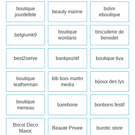
boutique
bslim
beauty marine
jourdefete
eboutique
boutique
biscuiterie de
belgiumk9
wordans
benodet
best2serve
bankpozitif
boutique tiva
boutique
blb bois martin
bijoux des lys
leatherman
media
boutique
barebone
bonbons festif
meneau
Bricol Deco
Beaute Privee
burotic store
Maroc